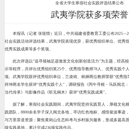
全省大学生寒假社会实践评选结果公布
武夷学院获多项荣誉
本报讯（记者 张筱惜）近日，中共福建省委教育工委公布2025—2
社会实践活动评选结果，武夷学院表现优异，获优秀组织单位、优秀
优秀实践成果等多个奖项。
此次评选以“追寻领袖足迹激发文化创新创造活力”为主题，经高
示等程序，共评出优秀组织奖25个、优秀指导教师78人、优秀实践个人8
项。武夷学院获评优秀组织单位，兰凌靖、林婵两位教师荣获“优秀指
祥坤两名学生获评“优秀实践个人”，调研报告《丙午寻根・马跃闽北：
当代传承》与影像作品《听见桐木》获评“优秀实践成果”。
据了解，寒假社会实践期间，武夷学院坚持实践育人，厚植文化根
践团队，8800余名学子深入闽北各地，寻访红色地标、感悟俊波事迹
与万里茶道资源；聚焦黄岗山生态科考与乡村振兴服务，形成多篇高质
级实践基地，累计完成236项实践作品。