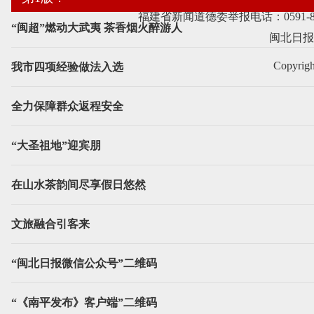
福建省新闻道德委举报电话：0591-87
“闽超”燃动大武夷 茶香烟火醉游人
闽北日报
Copyrig
我市四项经验做法入选
全力保障群众返程安全
“大圣祖地”迎宾朋
在山水茶韵间尽享假日悠然
文旅融合引客来
“闽北日报微信公众号”二维码
“《南平发布》客户端”二维码