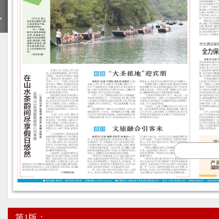
期
第1版：